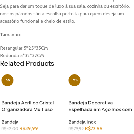
Seja para dar um toque de luxo à sua sala, cozinha ou escritório,
nossos párodos são a escolha perfeita para quem deseja um
acessório funcional e cheio de estilo.
Tamanho:
Retangular 5*25*35CM
Redonda 5*32*32CM
Related Products
-5%
-9%
Bandeja Acrílico Cristal
Bandeja Decorativa
Organizadora Multiuso
Espelhada em Aço Inox com
Premium Luwave
Cúpula de Acrílico Premium
Bandeja
Bandeja
,
inox
26CM
R$
39,99
R$
72,99
R$
42,00
R$
79,99