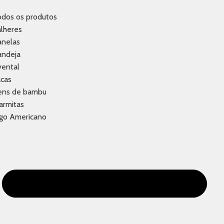
odos os produtos
lheres
anelas
andeja
vental
acas
tens de bambu
armitas
ogo Americano