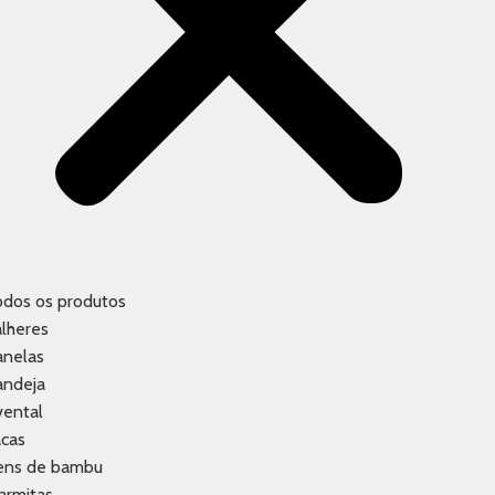
odos os produtos
lheres
anelas
andeja
vental
acas
tens de bambu
armitas