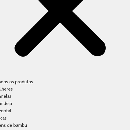
odos os produtos
lheres
anelas
andeja
vental
acas
tens de bambu