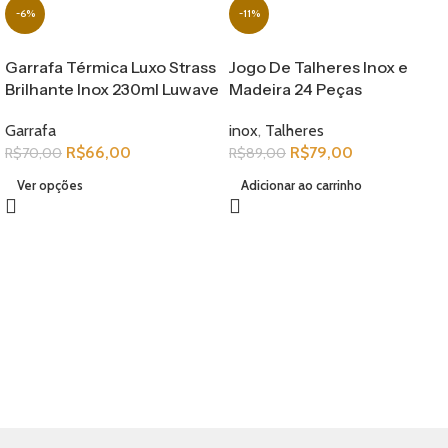
-6%
-11%
Garrafa Térmica Luxo Strass
Jogo De Talheres Inox e
Brilhante Inox 230ml Luwave
Madeira 24 Peças
Garrafa
inox
,
Talheres
R$
66,00
R$
79,00
R$
70,00
R$
89,00
Ver opções
Adicionar ao carrinho