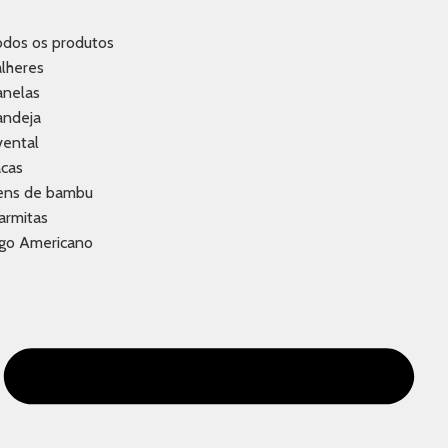
odos os produtos
lheres
anelas
andeja
vental
acas
tens de bambu
armitas
ogo Americano