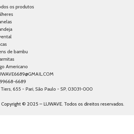
odos os produtos
lheres
anelas
andeja
vental
acas
tens de bambu
armitas
ogo Americano
UWAVE6689@GMAIL.COM
1 99668-6689
 Tiers, 655 - Pari, São Paulo - SP, 03031-000
Copyright © 2025 – LUWAVE. Todos os direitos reservados.