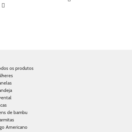
odos os produtos
lheres
anelas
andeja
vental
acas
tens de bambu
armitas
ogo Americano