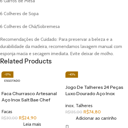
6 Garfos de Mesa
6 Colheres de Sopa
6 Colheres de Chá/Sobremesa
Recomendações de Cuidado: Para preservar a beleza e a
durabilidade da madeira, recomendamos lavagem manual com
esponja macia e secagem imediata. Evite deixar de molho.
Related Products
-17%
-45%
ESGOTADO
Jogo De Talheres 24 Peças
Faca Churrasco Artesanal
Luxo Dourado Aço Inox
Aço Inox Salt Bae Chef
Luwave
inox
,
Talheres
Facas
R$
74,80
R$
135,00
R$
24,90
Adicionar ao carrinho
R$
30,00
Leia mais