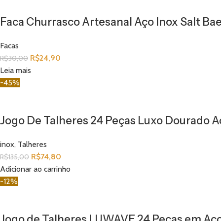
Faca Churrasco Artesanal Aço Inox Salt Ba
Facas
R$
24,90
R$
30,00
Leia mais
-45%
Jogo De Talheres 24 Peças Luxo Dourado A
inox
,
Talheres
R$
74,80
R$
135,00
Adicionar ao carrinho
-12%
Jogo de Talheres LUWAVE 24 Peças em Aço 