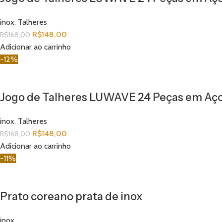
inox
,
Talheres
R$
148,00
R$
168,00
Adicionar ao carrinho
-12%
Jogo de Talheres LUWAVE 24 Peças em Aço 
inox
,
Talheres
R$
148,00
R$
168,00
Adicionar ao carrinho
-11%
Prato coreano prata de inox
inox