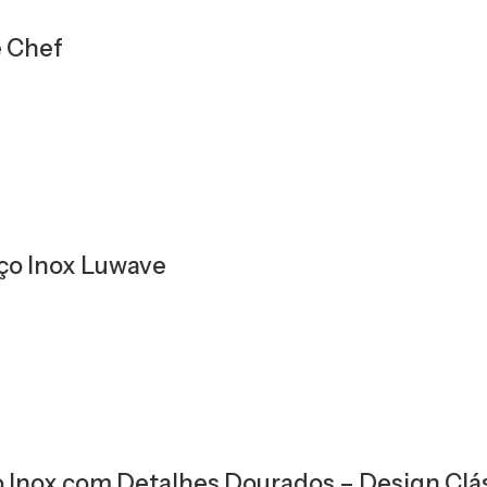
e Chef
ço Inox Luwave
Inox com Detalhes Dourados – Design Clás