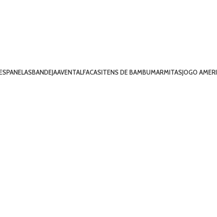
ES
PANELAS
BANDEJA
AVENTAL
FACAS
ITENS DE BAMBU
MARMITAS
JOGO AMER