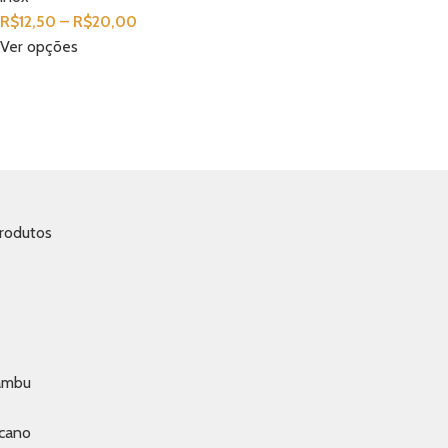
R$
12,50
–
R$
20,00
Ver opções
rodutos
bambu
icano