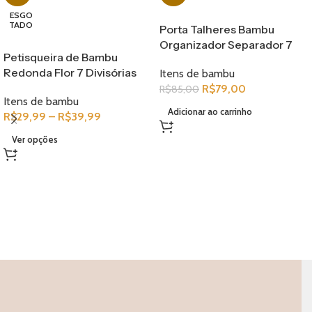
ESGO
TADO
Porta Talheres Bambu
Organizador Separador 7
Petisqueira de Bambu
Divisórias Extensivel Gaveta
Redonda Flor 7 Divisórias
Itens de bambu
Grande Divisor Madeira
25CM e 30CM
R$
79,00
R$
85,00
Itens de bambu
Adicionar ao carrinho
R$
29,99
–
R$
39,99
Ver opções