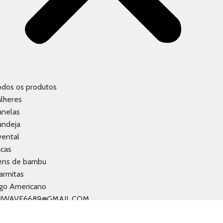
odos os produtos
lheres
anelas
andeja
vental
acas
tens de bambu
armitas
ogo Americano
UWAVE6689@GMAIL.COM
1 99668-6689