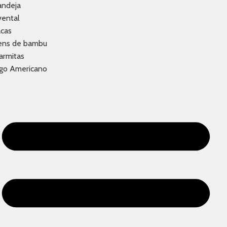
andeja
vental
acas
tens de bambu
armitas
ogo Americano