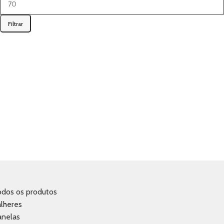
Filtrar
odos os produtos
lheres
anelas