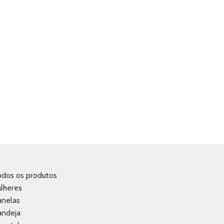
odos os produtos
lheres
anelas
andeja