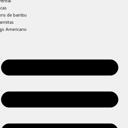
vental
acas
tens de bambu
armitas
ogo Americano