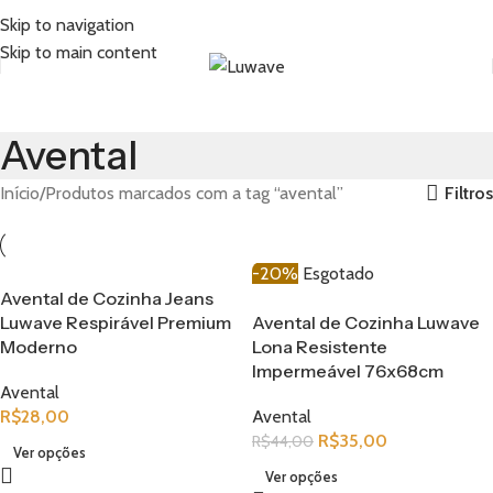
Skip to navigation
Skip to main content
Avental
Filtros
Início
Produtos marcados com a tag “avental”
-20%
Esgotado
Avental de Cozinha Jeans
Luwave Respirável Premium
Avental de Cozinha Luwave
Moderno
Lona Resistente
Impermeável 76x68cm
Avental
R$
28,00
Avental
R$
35,00
R$
44,00
Ver opções
Ver opções