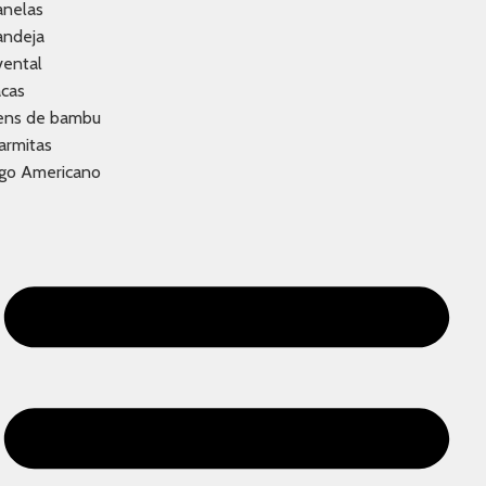
anelas
andeja
vental
acas
tens de bambu
armitas
ogo Americano