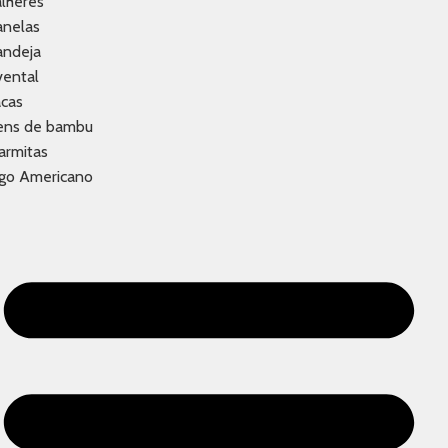
lheres
anelas
andeja
vental
acas
tens de bambu
armitas
ogo Americano