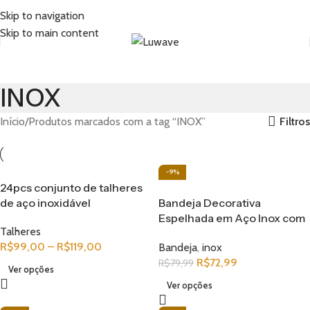
Skip to navigation
Skip to main content
INOX
Filtros
Início
Produtos marcados com a tag “INOX”
-9%
24pcs conjunto de talheres
de aço inoxidável
Bandeja Decorativa
Espelhada em Aço Inox com
Talheres
Cúpula de Acrílico Premium
R$
99,00
–
R$
119,00
Bandeja
,
inox
26CM
R$
72,99
R$
79,99
Ver opções
Ver opções