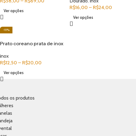
R$
58,00
–
R$
69,00
Dourado
,
inox
R$
16,00
–
R$
24,00
Ver opções
Ver opções
-11%
Prato coreano prata de inox
inox
R$
12,50
–
R$
20,00
Ver opções
odos os produtos
lheres
anelas
andeja
vental
acas