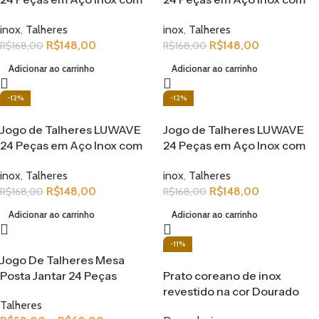
Detalhes Dourados – Design
Detalhes Dourados – Design
inox
,
Talheres
inox
,
Talheres
Clássico e Elegante
Clássico e Elegante
R$
148,00
R$
148,00
R$
168,00
R$
168,00
Adicionar ao carrinho
Adicionar ao carrinho
-12%
-12%
Jogo de Talheres LUWAVE
Jogo de Talheres LUWAVE
24 Peças em Aço Inox com
24 Peças em Aço Inox com
Detalhes Dourados – Design
Detalhes Dourados – Design
inox
,
Talheres
inox
,
Talheres
Clássico e Elegante
Clássico e Elegante
R$
148,00
R$
148,00
R$
168,00
R$
168,00
Adicionar ao carrinho
Adicionar ao carrinho
-11%
Jogo De Talheres Mesa
Posta Jantar 24 Peças
Prato coreano de inox
revestido na cor Dourado
Talheres