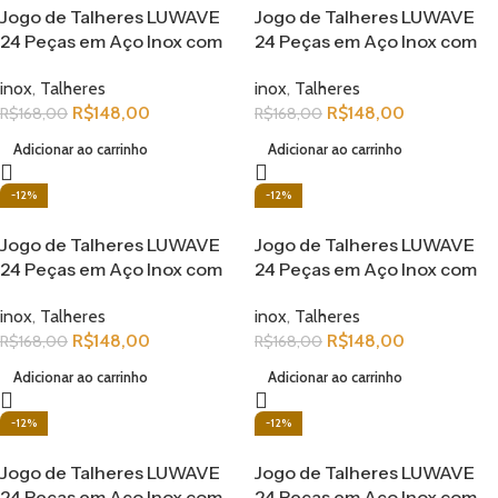
Jogo de Talheres LUWAVE
Jogo de Talheres LUWAVE
24 Peças em Aço Inox com
24 Peças em Aço Inox com
Detalhes Dourados – Design
Detalhes Dourados – Design
inox
,
Talheres
inox
,
Talheres
Clássico e Elegante
Clássico e Elegante
R$
148,00
R$
148,00
R$
168,00
R$
168,00
Adicionar ao carrinho
Adicionar ao carrinho
-12%
-12%
Jogo de Talheres LUWAVE
Jogo de Talheres LUWAVE
24 Peças em Aço Inox com
24 Peças em Aço Inox com
Detalhes Dourados – Design
Detalhes Dourados – Design
inox
,
Talheres
inox
,
Talheres
Clássico e Elegante
Clássico e Elegante
R$
148,00
R$
148,00
R$
168,00
R$
168,00
Adicionar ao carrinho
Adicionar ao carrinho
-12%
-12%
Jogo de Talheres LUWAVE
Jogo de Talheres LUWAVE
24 Peças em Aço Inox com
24 Peças em Aço Inox com