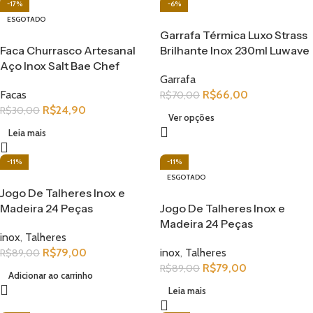
-17%
-6%
ESGOTADO
Garrafa Térmica Luxo Strass
Faca Churrasco Artesanal
Brilhante Inox 230ml Luwave
Aço Inox Salt Bae Chef
Garrafa
Facas
R$
66,00
R$
70,00
R$
24,90
R$
30,00
Ver opções
Leia mais
-11%
-11%
ESGOTADO
Jogo De Talheres Inox e
Madeira 24 Peças
Jogo De Talheres Inox e
Madeira 24 Peças
inox
,
Talheres
R$
79,00
inox
,
Talheres
R$
89,00
R$
79,00
R$
89,00
Adicionar ao carrinho
Leia mais