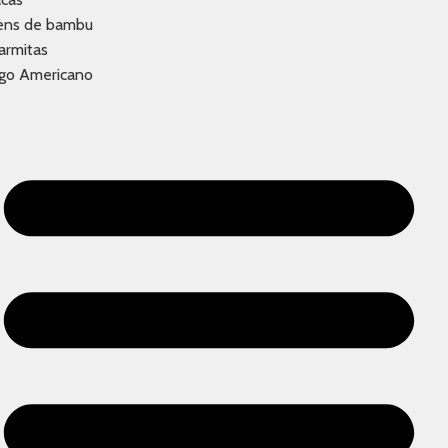
tens de bambu
armitas
ogo Americano