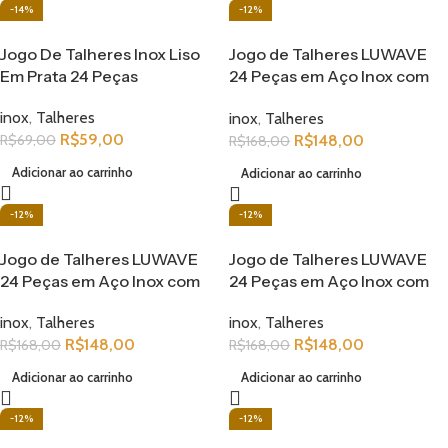
-14%
-12%
Jogo De Talheres Inox Liso
Jogo de Talheres LUWAVE
Em Prata 24 Peças
24 Peças em Aço Inox com
Detalhes Dourados – Design
inox
,
Talheres
inox
,
Talheres
Clássico e Elegante
R$
59,00
R$
148,00
R$
69,00
R$
168,00
Adicionar ao carrinho
Adicionar ao carrinho
-12%
-12%
Jogo de Talheres LUWAVE
Jogo de Talheres LUWAVE
24 Peças em Aço Inox com
24 Peças em Aço Inox com
Detalhes Dourados – Design
Detalhes Dourados – Design
inox
,
Talheres
inox
,
Talheres
Clássico e Elegante
Clássico e Elegante
R$
148,00
R$
148,00
R$
168,00
R$
168,00
Adicionar ao carrinho
Adicionar ao carrinho
-12%
-12%