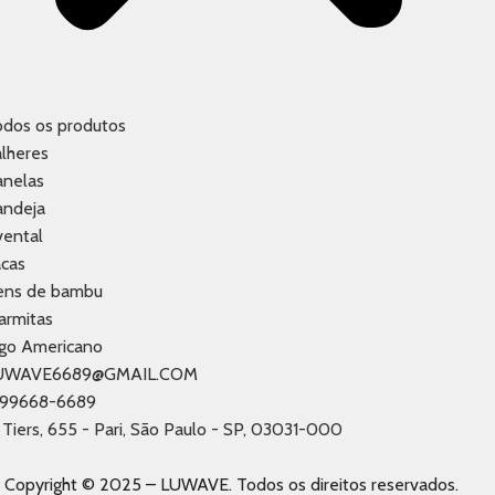
odos os produtos
lheres
anelas
andeja
vental
acas
tens de bambu
armitas
ogo Americano
UWAVE6689@GMAIL.COM
1 99668-6689
 Tiers, 655 - Pari, São Paulo - SP, 03031-000
Copyright © 2025 – LUWAVE. Todos os direitos reservados.